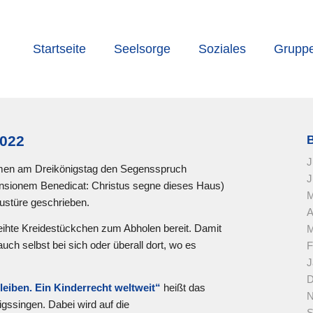
Startseite
Seelsorge
Soziales
Grupp
2022
J
men am Dreikönigstag den Segensspruch
J
sionem Benedicat: Christus segne dieses Haus)
M
austüre geschrieben.
A
eihte Kreidestückchen zum Abholen bereit. Damit
M
h selbst bei sich oder überall dort, wo es
F
J
D
eiben. Ein Kinderrecht weltweit“
heißt das
N
igssingen. Dabei wird auf die
S