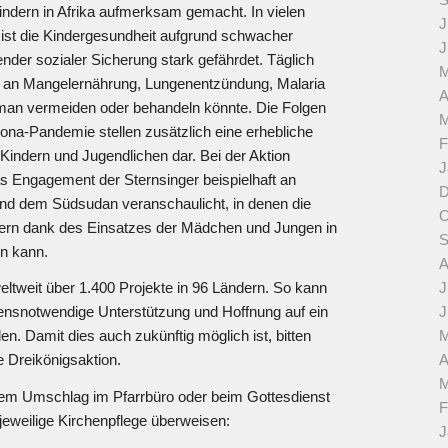
ndern in Afrika aufmerksam gemacht. In vielen
J
ist die Kindergesundheit aufgrund schwacher
J
der sozialer Sicherung stark gefährdet. Täglich
M
r an Mangelernährung, Lungenentzündung, Malaria
A
 man vermeiden oder behandeln könnte. Die Folgen
M
na-Pandemie stellen zusätzlich eine erhebliche
F
Kindern und Jugendlichen dar. Bei der Aktion
J
s Engagement der Sternsinger beispielhaft an
D
und dem Südsudan veranschaulicht, in denen die
O
dern dank des Einsatzes der Mädchen und Jungen in
S
n kann.
A
J
eltweit über 1.400 Projekte in 96 Ländern. So kann
J
bensnotwendige Unterstützung und Hoffnung auf ein
M
. Damit dies auch zukünftig möglich ist, bitten
A
e Dreikönigsaktion.
M
nem Umschlag im Pfarrbüro oder beim Gottesdienst
F
jeweilige Kirchenpflege überweisen:
J