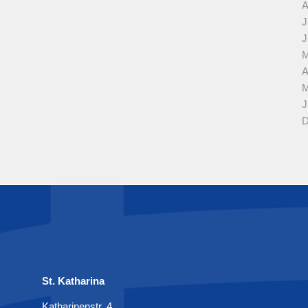
A
J
J
M
A
M
J
D
St. Katharina
Katharinenstr. 4