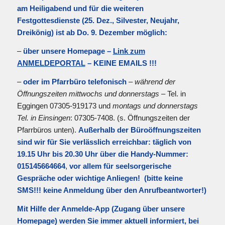
am Heiligabend und für die weiteren
Festgottesdienste (25. Dez., Silvester, Neujahr,
Dreikönig) ist
ab Do. 9. Dezember
möglich:
–
über unsere Homepage –
Link zum
ANMELDEPORTAL
– KEINE EMAILS !!!
–
oder im Pfarrbüro telefonisch
–
während der
Öffnungszeiten mittwochs und donnerstags
– Tel. in
Eggingen 07305-919173 und
montags und donnerstags
Tel. in Einsingen
: 07305-7408. (s. Öffnungszeiten der
Pfarrbüros unten).
Außerhalb der Büroöffnungszeiten
sind wir für Sie
verlässlich erreichbar: täglich von
19.15 Uhr bis 20.30 Uhr über die Handy-Nummer:
015145664664
,
vor allem für seelsorgerische
Gespräche oder wichtige Anliegen! (bitte keine
SMS!!! keine Anmeldung über den Anrufbeantworter!)
Mit Hilfe der Anmelde-App (Zugang über unsere
Homepage) werden Sie immer aktuell informiert, bei